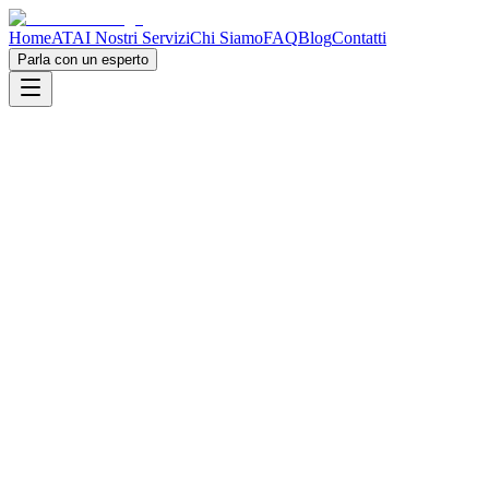
Home
ATA
I Nostri Servizi
Chi Siamo
FAQ
Blog
Contatti
Parla con un esperto
2026-06-22
Softintime è official sponsor di TEDxModena 2026
Sabato saremo a TEDxModena come official sponsor. Il tema “Embrace Y
l'identità.
Softintime
Leggi
2026-01-05
Il Futuro del Fashion Tech: Come l'IA sta Rivoluzionando la Moda
Scopri come l'intelligenza artificiale e l'analisi dei dati stanno trasfo